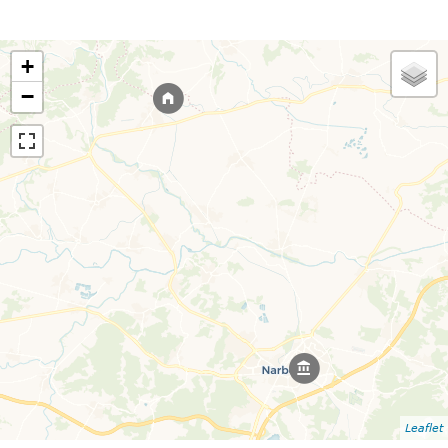
+
−
Leaflet