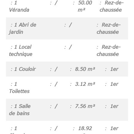
1
/
50.00
Rez-de-
Véranda
m²
chaussée
1 Abri de
/
Rez-de-
jardin
chaussée
1 Local
/
Rez-de-
technique
chaussée
1 Couloir
/
8.50 m²
1er
1
/
3.12 m²
1er
Toilettes
1 Salle
/
7.56 m²
1er
de bains
1
/
18.92
1er